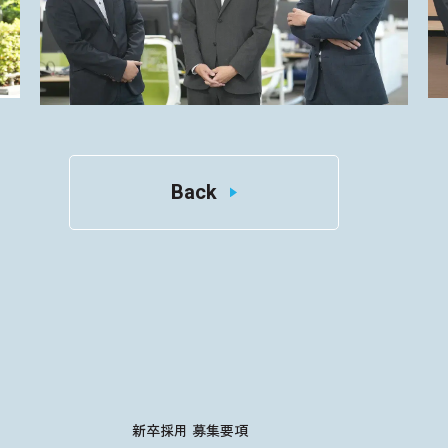
パーキング事業本部篇
02
Back
（同期×同期）
自分の仕事が街の一部になる。 パー
キングの営業とは
新卒採用 募集要項