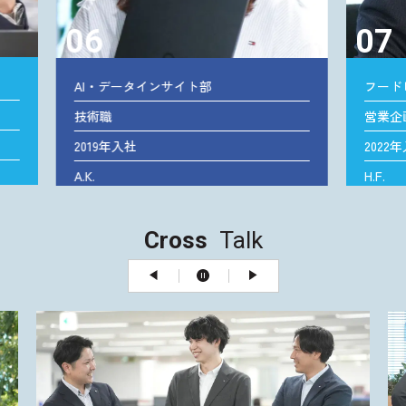
07
08
フードビジネス事業部
パー
営業企画職
営業
2022年入社
202
H.F.
A.W.
Cross
Talk