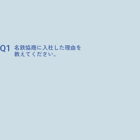
1
名鉄協商に入社した理由を
教えてください。
「一緒に仕事をする仲間次第で、どんな業務も楽しく乗り越えら
れる」と考えて就職活動をしていました。就職合同説明会や会社
訪問でIT統括の先輩方と話をさせていただく機会があり、親切で
接しやすい方ばかりでした。社内SEは社内の方と多く関わるこ
とができるという点もSEという職種の中で私のイメージに近
く、名鉄協商で働きたいと思いました。