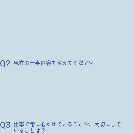
2
現在の仕事内容を教えてください。
AI・データインサイト部は新設されたばかりの部署で社内外のデ
ータを集約し、AIを活用した社内ツールの開発などを検討してい
ます。兼務するITファイナンス開発部では、財務経理部やコンプ
ライアンス部で使用するシステムを開発したり、現行のシステム
を改修しており、要件定義から完成後のレビューまで全工程に関
わります。
3
仕事で常に心がけていることや、大切にして
いることは？